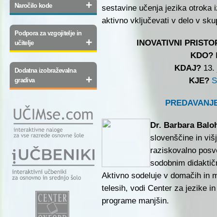
+
Naročilo kode
sestavine učenja jezika otroka i
aktivno vključevati v delo v skup
Podpora za vzgojitelje in
+
INOVATIVNI PRIST
učitelje
KDO?
D
KDAJ?
13. 
Dodatna izobraževalna
+
KJE?
S
gradiva
PREDAVANJE
Dr. Barbara Balo
slovenščine in viš
raziskovalno posv
sodobnim didaktič
Aktivno sodeluje v domačih in m
telesih, vodi Center za jezike i
programe manjšin.