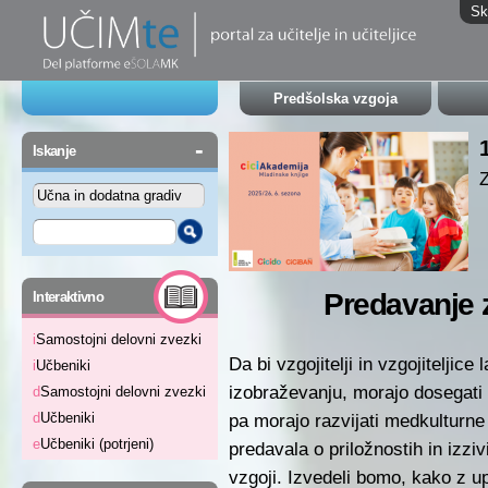
Sk
Predšolska vzgoja
-
Iskanje
-
Predavanje z
Interaktivno
i
Samostojni delovni zvezki
Da bi vzgojitelji in vzgojiteljice
i
Učbeniki
izobraževanju, morajo dosegati 
d
Samostojni delovni zvezki
pa morajo razvijati medkulturn
d
Učbeniki
e
Učbeniki (potrjeni)
predavala o priložnostih in izzi
vzgoji. Izvedeli bomo, kako z 