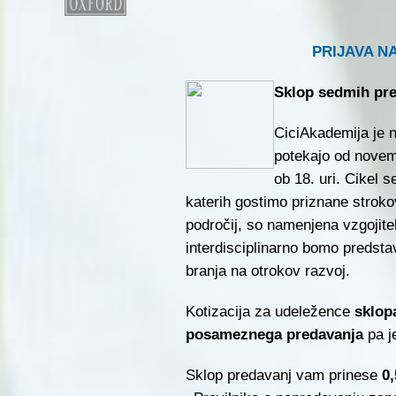
PRIJAVA N
Sklop sedmih pr
CiciAkademija je n
potekajo od novem
ob 18. uri. Cikel 
katerih gostimo priznane strokov
področij, so namenjena vzgojitel
interdisciplinarno bomo predsta
branja na otrokov razvoj.
Kotizacija za udeležence
sklop
posameznega predavanja
pa j
Sklop predavanj vam prinese
0