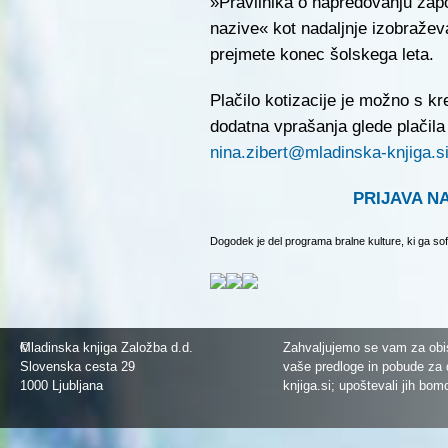
»Pravilnika o napredovanju zapo
nazive« kot nadaljnje izobraževa
prejmete konec šolskega leta.
Plačilo kotizacije je možno s kr
dodatna vprašanja glede plačila
nina.zibert@mladinska-knjiga.s
PRIJAVA N
Dogodek je del programa bralne kulture, ki ga sof
©
Mladinska knjiga Založba d.d.
Zahvaljujemo se vam za obis
Slovenska cesta 29
vaše predloge in pobude za 
1000 Ljubljana
knjiga.si
; upoštevali jih bom