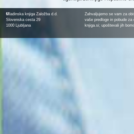
©
Mladinska knjiga Založba d.d.
Zahvaljujemo se vam za obis
Slovenska cesta 29
vaše predloge in pobude za 
1000 Ljubljana
knjiga.si
; upoštevali jih bom