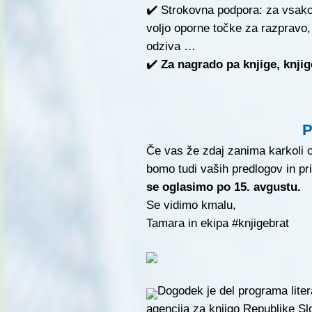
✔️ Strokovna podpora: za vsako k
voljo oporne točke za razpravo,
odziva …
✔️
Za nagrado pa knjige, knjig
P
Če vas že zdaj zanima karkoli o
bomo tudi vaših predlogov in p
se oglasimo po 15. avgustu.
Se vidimo kmalu,
Tamara in ekipa #knjigebrat
Dogodek je del programa litera
agencija za knjigo Republike Sl