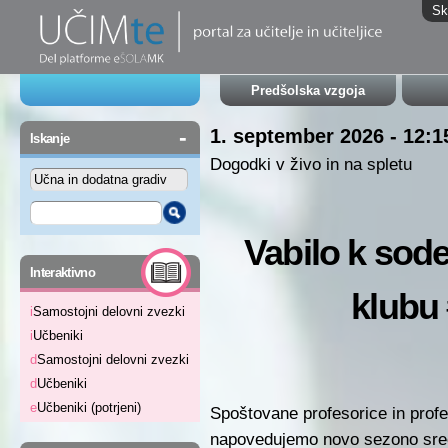
Sk
Predšolska vzgoja
-
1. september 2026 - 12:1
Iskanje
Dogodki v živo in na spletu
Vabilo k sod
-
Interaktivno
klubu 
i
Samostojni delovni zvezki
i
Učbeniki
d
Samostojni delovni zvezki
d
Učbeniki
e
Učbeniki (potrjeni)
Spoštovane profesorice in profes
napovedujemo novo sezono sr