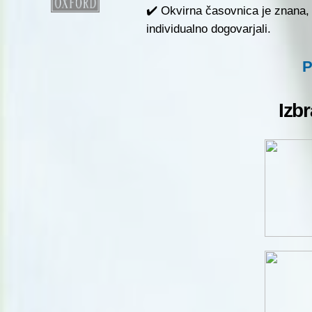
✔️ Okvirna časovnica je znana, p
individualno dogovarjali.
P
Izb