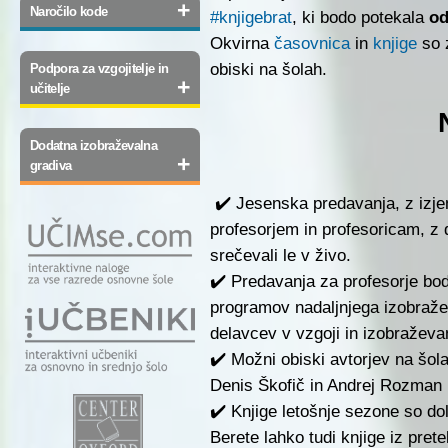
+
Naročilo kode
#knjigebrat
, ki bodo potekala
od
Okvirna
časovnica
in
knjige
so 
obiski na šolah.
Podpora za vzgojitelje in
+
učitelje
Dodatna izobraževalna
+
gradiva
✔️ Jesenska predavanja, z izj
profesorjem in profesoricam, z 
srečevali le v živo.
✔️ Predavanja za profesorje bo
programov nadaljnjega izobraže
delavcev v vzgoji in izobraževa
✔️ Možni obiski avtorjev na šo
Denis Škofič in Andrej Rozman
✔️ Knjige letošnje sezone so dol
Berete lahko tudi knjige iz pret