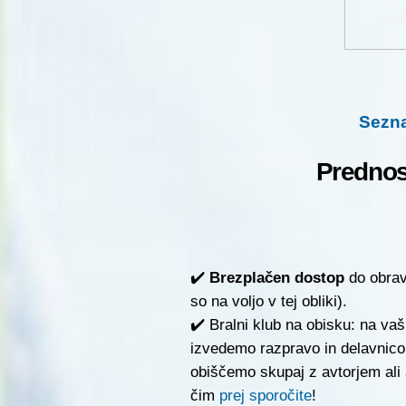
Sezn
Prednos
✔️
Brezplačen dostop
do obravn
so na voljo v tej obliki).
✔️ Bralni klub na obisku: na va
izvedemo razpravo in delavnico 
obiščemo skupaj z avtorjem ali 
čim
prej sporočite
!