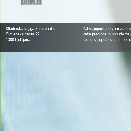
©
Mladinska knjiga Založba d.d.
Zahvaljujemo se vam za obis
Slovenska cesta 29
vaše predloge in pobude za 
1000 Ljubljana
knjiga.si
; upoštevali jih bom