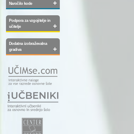
+
Naročilo kode
Podpora za vzgojitelje in
+
učitelje
Dodatna izobraževalna
+
gradiva