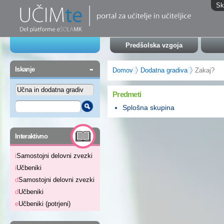
Sk
Predšolska vzgoja
-
Iskanje
Domov
Dodatna gradiva
Zakaj?
Predmeti
Splošna skupina
-
Interaktivno
i
Samostojni delovni zvezki
i
Učbeniki
d
Samostojni delovni zvezki
d
Učbeniki
e
Učbeniki (potrjeni)