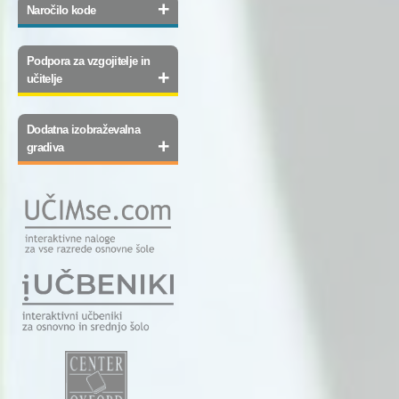
+
Naročilo kode
Podpora za vzgojitelje in
+
učitelje
Dodatna izobraževalna
+
gradiva