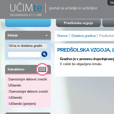
Sk
Predšolska vzgoja
-
Iskanje
Domov
Dodatna gradiva
Predšolsk
PREDŠOLSKA VZGOJA, 
Gradivo je v procesu dopolnjevanj
V celoti bo objavljeno kmalu.
-
Interaktivno
i
Samostojni delovni zvezki
i
Učbeniki
d
Samostojni delovni zvezki
d
Učbeniki
e
Učbeniki (potrjeni)