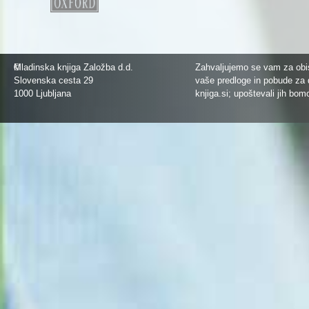
©
Mladinska knjiga Založba d.d.
Zahvaljujemo se vam za obis
Slovenska cesta 29
vaše predloge in pobude za 
1000 Ljubljana
knjiga.si
; upoštevali jih bom