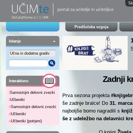
Sk
Predšolska vzgoja
-
Iskanje
S
Zadnji k
-
Interaktivno
i
Samostojni delovni zvezki
Prva sezona projekta
#knjigebr
i
Učbeniki
še zadnje bralce! Do
31. marca
d
Samostojni delovni zvezki
najboljše bomo nagradili s
knji
d
Učbeniki
še z
udeležbo na delavnici kr
e
Učbeniki (potrjeni)
O knjigi
Živel