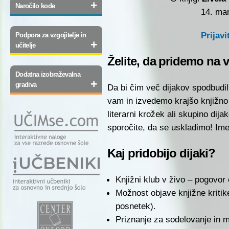
+
Naročilo kode
14. ma
Prijavi
Podpora za vzgojitelje in
+
učitelje
Želite, da pridemo na 
Dodatna izobraževalna
+
gradiva
Da bi čim več dijakov spodbudil
vam in izvedemo krajšo knjižno
literarni krožek ali skupino dija
sporočite, da se uskladimo! Imel
Kaj pridobijo dijaki?
Knjižni klub v živo – pogovor o 
Možnost objave knjižne kritike
posnetek).
Priznanje za sodelovanje in m