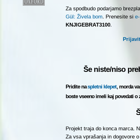
Za spodbudo podarjamo brezpla
Gül: Živela bom
. Prenesite si
e-
KNJIGEBRAT3100
.
Prijavi
Še niste/niso pre
Pridite na
spletni klepet
, morda va
boste vseeno imeli kaj povedati o z
Š
Projekt traja do konca marca. N
Za vsa vprašanja in dogovore o 