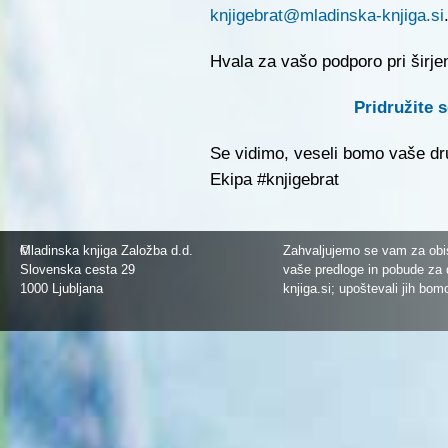
knjigebrat@mladinska-knjiga.si
Hvala za vašo podporo pri širjen
Pridružite 
Se vidimo, veseli bomo vaše dr
Ekipa #knjigebrat
©
Mladinska knjiga Založba d.d.
Zahvaljujemo se vam za obis
Slovenska cesta 29
vaše predloge in pobude za 
1000 Ljubljana
knjiga.si
; upoštevali jih bom