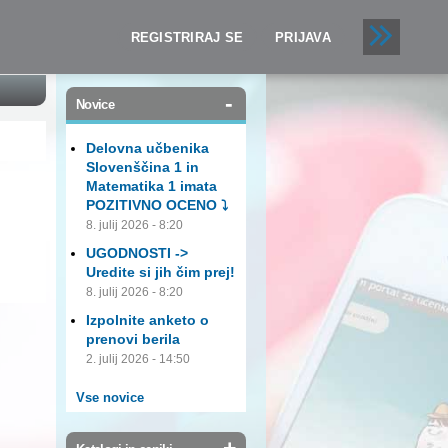
REGISTRIRAJ SE
PRIJAVA
-
Novice
Delovna učbenika
Slovenščina 1 in
Matematika 1 imata
POZITIVNO OCENO ⤵️
8. julij 2026 - 8:20
UGODNOSTI ->
Uredite si jih čim prej!
8. julij 2026 - 8:20
Izpolnite anketo o
prenovi berila
2. julij 2026 - 14:50
Vse novice
+