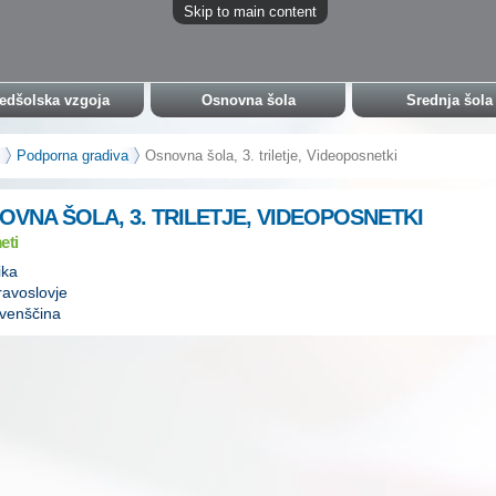
Skip to main content
edšolska vzgoja
Osnovna šola
Srednja šola
Podporna gradiva
Osnovna šola, 3. triletje, Videoposnetki
OVNA ŠOLA, 3. TRILETJE, VIDEOPOSNETKI
eti
ika
avoslovje
venščina