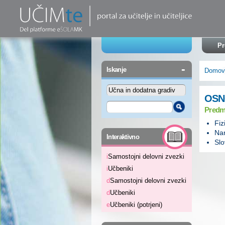
Pr
-
Iskanje
Domov
OSN
Predm
Fiz
Nar
-
Interaktivno
Slo
i
Samostojni delovni zvezki
i
Učbeniki
d
Samostojni delovni zvezki
d
Učbeniki
e
Učbeniki (potrjeni)