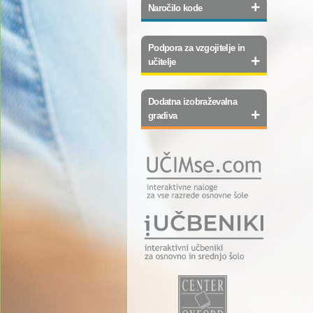
+
Naročilo kode
Podpora za vzgojitelje in
+
učitelje
Dodatna izobraževalna
+
gradiva