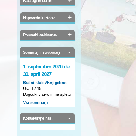
Katalogi in ceniki
+
Napovednik izidov
+
Posnetki webinarjev
-
Seminarji in webinarji
1. september 2026 do
30. april 2027
Bralni klub #Knjigebrat
Ura:
12:15
Dogodki v živo in na spletu
Vsi seminarji
-
Kontaktirajte nas!