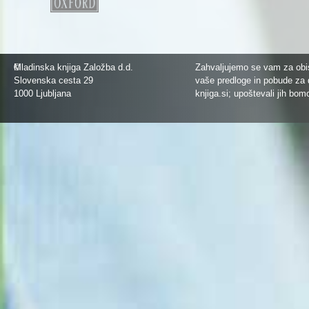
©
Mladinska knjiga Založba d.d.
Zahvaljujemo se vam za obis
Slovenska cesta 29
vaše predloge in pobude za 
1000 Ljubljana
knjiga.si
; upoštevali jih bom