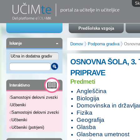
Sk
Predšolska vzgoja
-
Iskanje
Domov
Podporna gradiva
Osnovna š
OSNOVNA ŠOLA, 3. 
PRIPRAVE
Predmeti
-
Interaktivno
Angleščina
Biologija
i
Samostojni delovni zvezki
Domovinska in državljan
i
Učbeniki
Fizika
d
Samostojni delovni zvezki
Geografija
d
Učbeniki
Glasba
e
Učbeniki (potrjeni)
Glasbena umetnost