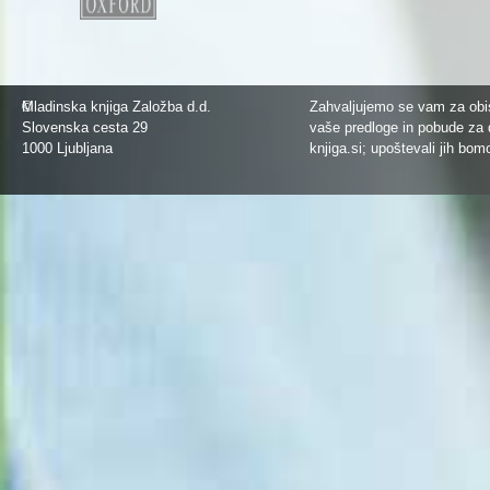
©
Mladinska knjiga Založba d.d.
Zahvaljujemo se vam za obis
Slovenska cesta 29
vaše predloge in pobude za 
1000 Ljubljana
knjiga.si
; upoštevali jih bom