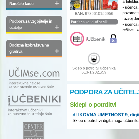
+
arhitektur
Naročilo kode
•
učenca a
pozornost
EAN:
9789610156956
razvoj dom
Podpora za vzgojitelje in
•
učenca s
+
učitelje
rešitve li
Dodatna izobraževalna
+
gradiva
Sklep o potrditvi učbenika
613-1/2021/59
PODPORA ZA UČITEL
Sklepi o potrditvi
dLIKOVNA UMETNOST 9, digita
Sklep o potrditvi digitalnega učbenik