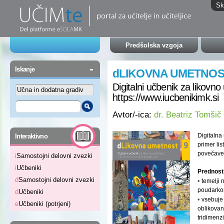
Sk
Predšolska vzgoja
-
Iskanje
dLIKOVNA UMETNOS
Digitalni učbenik za likovn
https://www.iucbenikimk.si
Avtor/-ica:
dr. Beatriz Tomšič
-
Digitalna
Interaktivno
primer li
povečave 
i
Samostojni delovni zvezki
i
Učbeniki
Prednost
d
Samostojni delovni zvezki
•
temelji 
poudarkom
d
Učbeniki
•
vsebuje 
e
Učbeniki (potrjeni)
oblikovanj
tridimenzi