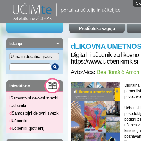
Sk
Predšolska vzgoja
-
Iskanje
dLIKOVNA UMETNOS
Digitalni učbenik za likovn
https://www.iucbenikimk.si
Avtor/-ica:
Bea Tomšič Amon
-
Digitalna
Interaktivno
primer li
povečave 
i
Samostojni delovni zvezki
i
Učbeniki
Učbeniki
d
Samostojni delovni zvezki
posodoblj
podprti z
d
Učbeniki
učenca v s
e
Učbeniki (potrjeni)
kritičnega
poznavanj