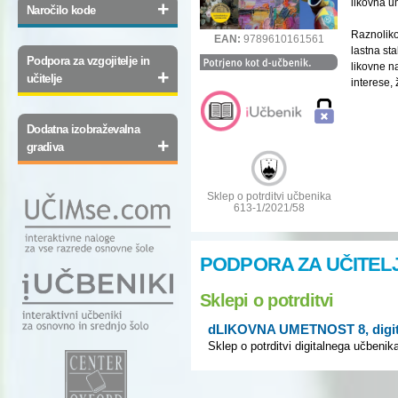
likovna um
+
Naročilo kode
Raznoliko
EAN:
9789610161561
lastna sta
Podpora za vzgojitelje in
likovne n
+
učitelje
interese, 
Dodatna izobraževalna
+
gradiva
Sklep o potrditvi učbenika
613-1/2021/58
PODPORA ZA UČITEL
Sklepi o potrditvi
dLIKOVNA UMETNOST 8, digita
Sklep o potrditvi digitalnega učbenik