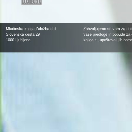
©
Mladinska knjiga Založba d.d.
Zahvaljujemo se vam za obis
Slovenska cesta 29
vaše predloge in pobude za 
1000 Ljubljana
knjiga.si
; upoštevali jih bom