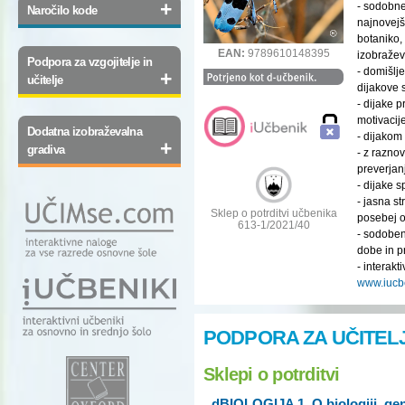
+
- sodobne
Naročilo kode
najnovejš
botaniko,
EAN:
9789610148395
izobražev
Podpora za vzgojitelje in
- domišlj
+
učitelje
dijakove 
- dijake 
motivacij
Dodatna izobraževalna
- dijakom
+
gradiva
- z razno
preverjan
- dijake 
- jasna s
Sklep o potrditvi učbenika
posebej o
613-1/2021/40
- sodoben
dobe in p
- interak
www.iucbe
PODPORA ZA UČITEL
Sklepi o potrditvi
dBIOLOGIJA 1, O biologiji, gene