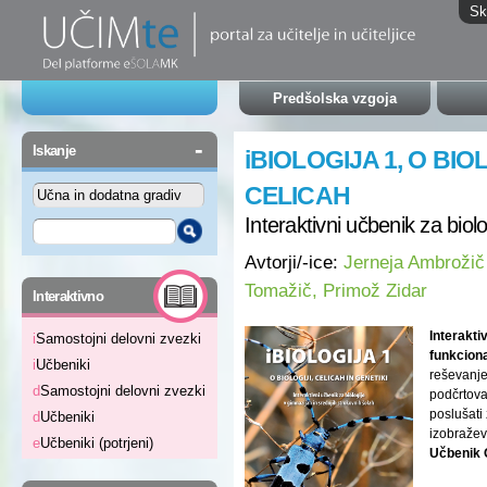
Sk
Predšolska vzgoja
-
Iskanje
iBIOLOGIJA 1, O BIOL
CELICAH
Interaktivni učbenik za biolo
Avtorji/-ice:
Jerneja Ambrožič 
Tomažič, Primož Zidar
-
Interaktivno
Interakti
i
Samostojni delovni zvezki
funkciona
i
Učbeniki
reševanje
d
Samostojni delovni zvezki
podčrtova
poslušati
d
Učbeniki
izobražev
e
Učbeniki (potrjeni)
Učbenik O 