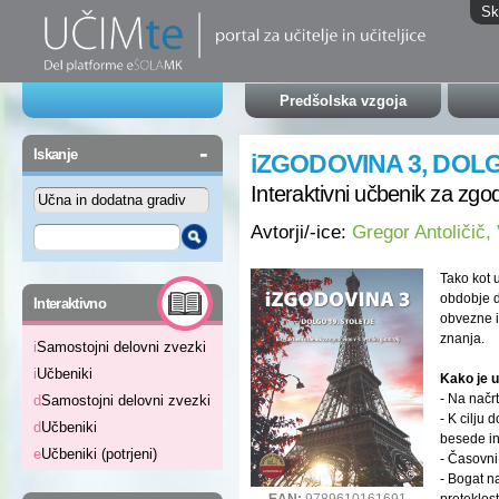
Sk
Predšolska vzgoja
-
Iskanje
iZGODOVINA 3, DOLG
Interaktivni učbenik za zgod
Avtorji/-ice:
Gregor Antoličič,
Tako kot 
-
obdobje d
Interaktivno
obvezne i
znanja.
i
Samostojni delovni zvezki
i
Učbeniki
Kako je 
- Na načr
d
Samostojni delovni zvezki
- K cilju 
d
Učbeniki
besede in
e
Učbeniki (potrjeni)
- Časovni 
- Bogat na
EAN:
9789610161691
preteklost