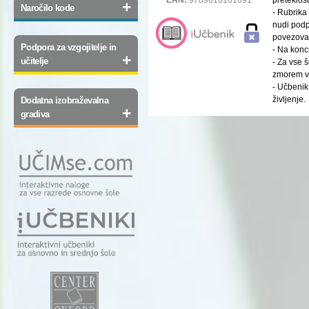
+
Naročilo kode
- Rubrika
nudi podp
povezovan
Podpora za vzgojitelje in
- Na konc
+
učitelje
- Za vse š
zmorem v
- Učbenik
življenje.
Dodatna izobraževalna
+
gradiva