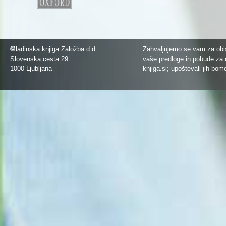
©
Mladinska knjiga Založba d.d.
Zahvaljujemo se vam za obis
Slovenska cesta 29
vaše predloge in pobude za 
1000 Ljubljana
knjiga.si
; upoštevali jih bom