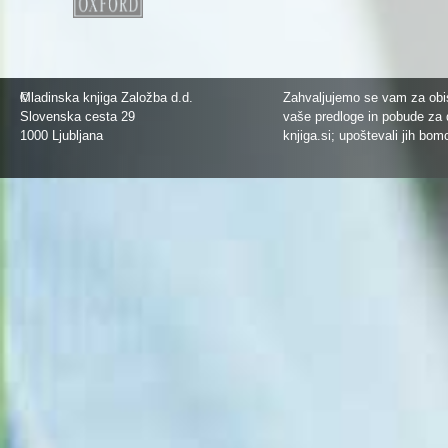
©
Mladinska knjiga Založba d.d.
Zahvaljujemo se vam za obis
Slovenska cesta 29
vaše predloge in pobude za 
1000 Ljubljana
knjiga.si
; upoštevali jih bom