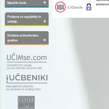
+
Naročilo kode
pismenost
Podpora za vzgojitelje in
+
učitelje
Dodatna izobraževalna
+
gradiva