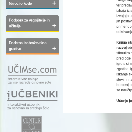
+
Naročilo kode
ter preda
izhaja iz
izvajajo 
Podpora za vzgojitelje in
jih postav
+
učitelje
primer go
odkrivanja
Knjiga st
Dodatna izobraževalna
+
razvoj o
gradiva
stimulira
predloge 
igre s si
zgodbe, i
iskanje sk
številni 
hrepenijo
se naučij
Učenje je