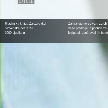
©
Mladinska knjiga Založba d.d.
Zahvaljujemo se vam za obis
Slovenska cesta 29
vaše predloge in pobude za 
1000 Ljubljana
knjiga.si
; upoštevali jih bom