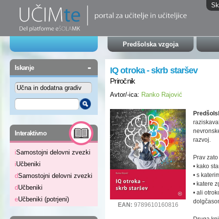
Sk
Predšolska vzgoja
-
Iskanje
IQ otroka - skrb staršev
Priročnik
Avtor/-ica:
Ranko Rajović
Predšols
raziskava
-
nevronske
Interaktivno
razvoj.
i
Samostojni delovni zvezki
Prav zat
i
Učbeniki
• kako st
• s kater
d
Samostojni delovni zvezki
• katere 
d
Učbeniki
• ali otr
e
Učbeniki (potrjeni)
dolgčasom 
EAN:
9789610160816
Druga knj