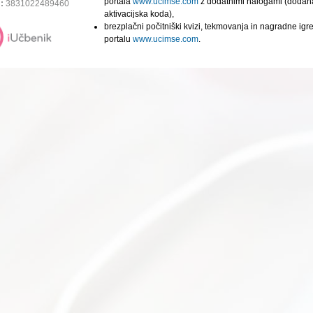
portala
www.ucimse.com
z dodatnimi nalogami (dodan
:
3831022489460
aktivacijska koda),
brezplačni počitniški kvizi, tekmovanja in nagradne igr
portalu
www.ucimse.com
.