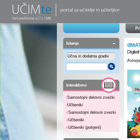
Pr
-
Iskanje
dMA
Digital
Avtorja
-
Interaktivno
i
Samostojni delovni zvezki
i
Učbeniki
d
Samostojni delovni zvezki
d
Učbeniki
e
Učbeniki (potrjeni)