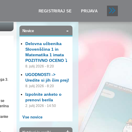
REGISTRIRAJ SE
PRIJAVA
-
Novice
Delovna učbenika
Slovenščina 1 in
Matematika 1 imata
POZITIVNO OCENO ⤵️
8. julij 2026 - 8:20
UGODNOSTI ->
ega 3.
Uredite si jih čim prej!
8. julij 2026 - 8:20
Izpolnite anketo o
prenovi berila
 se
2. julij 2026 - 14:50
erilna
vanke
Vse novice
+