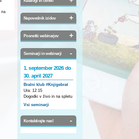
Katalogi in ceniki
a
e na
+
Napovednik izidov
+
Posnetki webinarjev
-
Seminarji in webinarji
1. september 2026 do
30. april 2027
Bralni klub #Knjigebrat
Ura:
12:15
Dogodki v živo in na spletu
Vsi seminarji
-
Kontaktirajte nas!