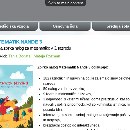
Skip to main content
edšolska vzgoja
Osnovna šola
Srednja šola
TEMATIK NANDE 3
na zbirka nalog za matematiko v 3. razredu
/-ici:
Tanja Bogataj, Mateja Rozman
Zbirko nalog Matematik Nande 3 odlikujejo:
182 raznolikih in igrivih nalog, ki zajemajo snov celotn
razreda,
50 nalog za delo v zvezku,
9 izvirnih matematičnih izzivov,
3 dejavnosti, s katerimi učenci doma preizkusijo, kar so
naučili v šoli (s pripomočki, kot so kuhinjska tehtnica, m
posoda idr.),
tekmovanje s samim seboj: naloge za utrjevanje pošte
in deljenja,
brezplačni dostop do interaktivnega