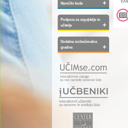
+
EAN
Naročilo kode
Podpora za vzgojitelje in
+
učitelje
Dodatna izobraževalna
+
gradiva