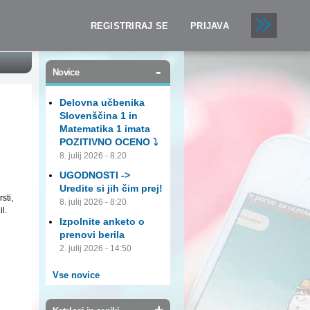
REGISTRIRAJ SE
PRIJAVA
-
Novice
Delovna učbenika
Slovenščina 1 in
Matematika 1 imata
POZITIVNO OCENO ⤵️
8. julij 2026 - 8:20
UGODNOSTI ->
Uredite si jih čim prej!
sti,
8. julij 2026 - 8:20
l.
Izpolnite anketo o
prenovi berila
2. julij 2026 - 14:50
Vse novice
+