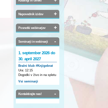
Katalogi in ceniki
+
Napovednik izidov
+
Posnetki webinarjev
-
Seminarji in webinarji
1. september 2026 do
30. april 2027
Bralni klub #Knjigebrat
Ura:
12:15
Dogodki v živo in na spletu
Vsi seminarji
-
Kontaktirajte nas!