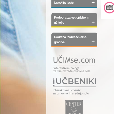
+
Naročilo kode
Podpora za vzgojitelje in
+
učitelje
Dodatna izobraževalna
+
gradiva