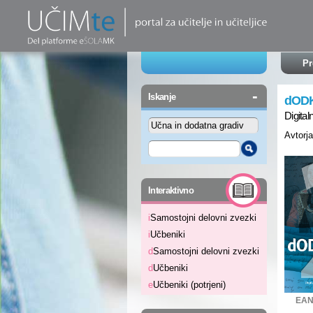
Pr
-
Iskanje
dODK
Digital
Avtorja
-
Interaktivno
i
Samostojni delovni zvezki
i
Učbeniki
d
Samostojni delovni zvezki
d
Učbeniki
e
Učbeniki (potrjeni)
EAN