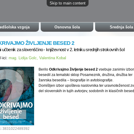
Skip to main content
edšolska vzgoja
Osnovna šola
Srednja šola
RIVAJMO ŽIVLJENJE BESED 2
ni učbenik za slovenščino - književnost v 2. letniku srednjih strokovnih šol
/-ici:
mag. Lidija Golc, Valentina Kobal
Berilo
Odkrivajmo življenje besed 2
vsebuje zanimiv izbor
besedil za tematski sklop Posameznik, družina, družba ter
žanrska besedila – biografije in avtobiografije.
Domišljen izbor upošteva naslovnika ter uravnoteženost zvr
del slovenskih in tujih avtorjev, sodobnih in klasičnih besedi
:
3831022489392