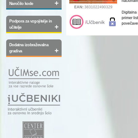
nacionaln
+
Naročilo kode
EAN:
3831022490329
Digitalna
primer li
Podpora za vzgojitelje in
povečave 
+
učitelje
Dodatna izobraževalna
+
gradiva