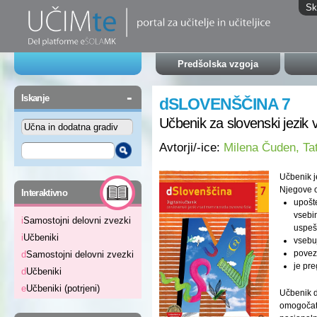
Sk
Predšolska vzgoja
-
Iskanje
dSLOVENŠČINA 7
Učbenik za slovenski jezik 
Avtorji/-ice:
Milena Čuden, Tat
Učbenik j
-
Njegove o
Interaktivno
upošt
vsebi
i
Samostojni delovni zvezki
uspeš
i
Učbeniki
vsebu
povez
d
Samostojni delovni zvezki
je pr
d
Učbeniki
e
Učbeniki (potrjeni)
Učbenik d
omogočata