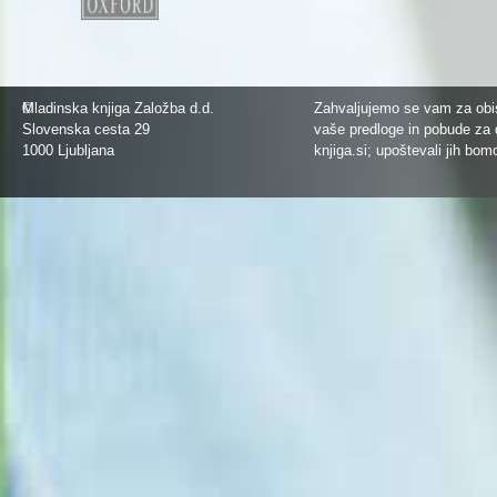
©
Mladinska knjiga Založba d.d.
Zahvaljujemo se vam za obis
Slovenska cesta 29
vaše predloge in pobude za 
1000 Ljubljana
knjiga.si
; upoštevali jih bom