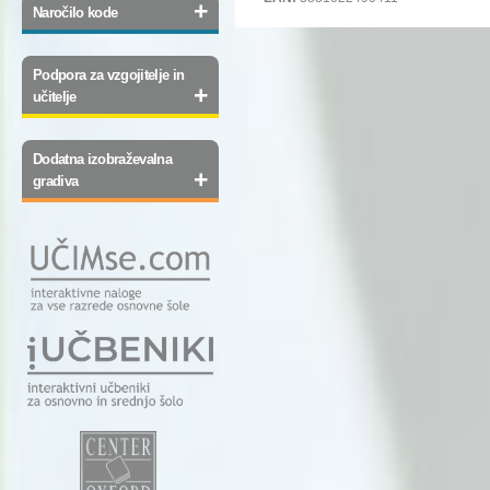
+
Naročilo kode
Podpora za vzgojitelje in
+
učitelje
Dodatna izobraževalna
+
gradiva