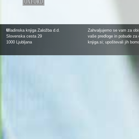
©
Mladinska knjiga Založba d.d.
Zahvaljujemo se vam za obis
Slovenska cesta 29
vaše predloge in pobude za 
1000 Ljubljana
knjiga.si
; upoštevali jih bom