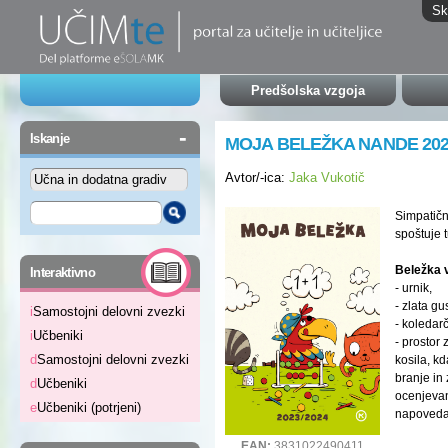
Sk
Predšolska vzgoja
-
Iskanje
MOJA BELEŽKA NANDE 202
Avtor/-ica:
Jaka Vukotič
Simpatična
spoštuje 
-
Beležka 
Interaktivno
- urnik,
- zlata gu
i
Samostojni delovni zvezki
- koledar
i
Učbeniki
- prostor
d
Samostojni delovni zvezki
kosila, k
branje in
d
Učbeniki
ocenjevan
e
Učbeniki (potrjeni)
napoveda
EAN:
3831022490411