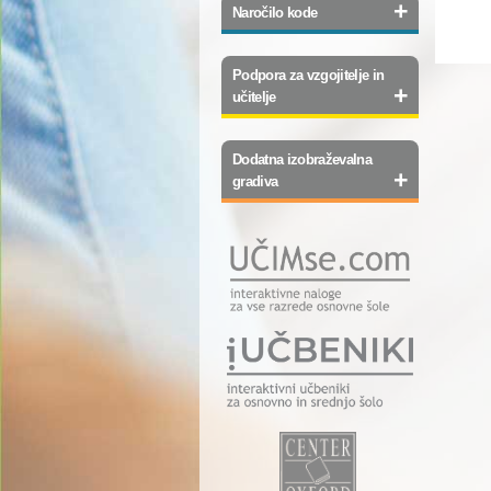
+
Naročilo kode
Podpora za vzgojitelje in
+
učitelje
Dodatna izobraževalna
+
gradiva