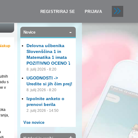
REGISTRIRAJ SE
PRIJAVA
-
Novice
Delovna učbenika
Nakup
Slovenščina 1 in
Matematika 1 imata
POZITIVNO OCENO ⤵️
8. julij 2026 - 8:20
utnih
UGODNOSTI ->
ladu s
Uredite si jih čim prej!
ne v
8. julij 2026 - 8:20
Izpolnite anketo o
prenovi berila
roka
2. julij 2026 - 14:50
ranja,
Vse novice
a
+
jti