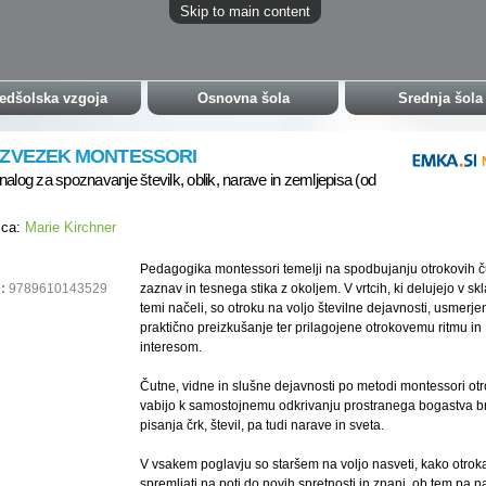
Skip to main content
edšolska vzgoja
Osnovna šola
Srednja šola
 ZVEZEK MONTESSORI
nalog za spoznavanje številk, oblik, narave in zemljepisa (od
ica:
Marie Kirchner
Pedagogika montessori temelji na spodbujanju otrokovih č
:
9789610143529
zaznav in tesnega stika z okoljem. V vrtcih, ki delujejo v sk
temi načeli, so otroku na voljo številne dejavnosti, usmerje
praktično preizkušanje ter prilagojene otrokovemu ritmu in
interesom.
Čutne, vidne in slušne dejavnosti po metodi montessori ot
vabijo k samostojnemu odkrivanju prostranega bogastva b
pisanja črk, števil, pa tudi narave in sveta.
V vsakem poglavju so staršem na voljo nasveti, kako otrok
spremljati na poti do novih spretnosti in znanj, ob tem pa na