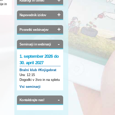
Katalogi in ceniki
je in
+
Napovednik izidov
+
Posnetki webinarjev
-
Seminarji in webinarji
1. september 2026 do
30. april 2027
Bralni klub #Knjigebrat
Ura:
12:15
Dogodki v živo in na spletu
Vsi seminarji
-
Kontaktirajte nas!