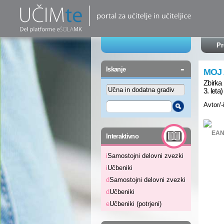
Pr
-
Iskanje
MOJ
Zbirka 
3. leta)
Avtor/-
-
EAN
Interaktivno
i
Samostojni delovni zvezki
i
Učbeniki
d
Samostojni delovni zvezki
d
Učbeniki
e
Učbeniki (potrjeni)