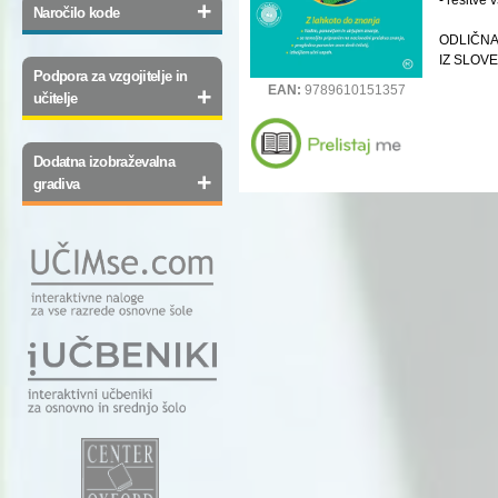
+
Naročilo kode
ODLIČNA
IZ SLOV
Podpora za vzgojitelje in
EAN:
9789610151357
+
učitelje
Dodatna izobraževalna
+
gradiva