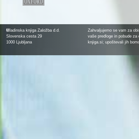
©
Mladinska knjiga Založba d.d.
Zahvaljujemo se vam za obis
Slovenska cesta 29
vaše predloge in pobude za 
1000 Ljubljana
knjiga.si
; upoštevali jih bom