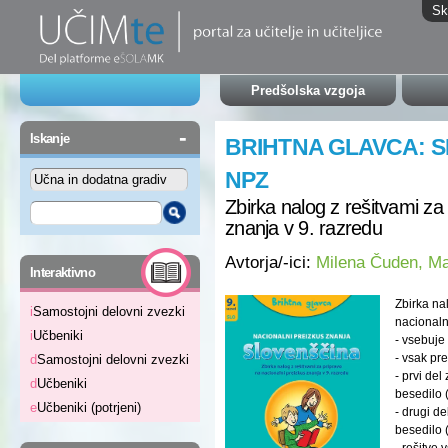
Sk
Predšolska vzgoja
-
Iskanje
BRIHTNA GLAVCA: S
NPZ
Zbirka nalog z rešitvami za
znanja v 9. razredu
Avtorja/-ici:
Milena Čuden, Ma
-
Interaktivno
Zbirka na
i
Samostojni delovni zvezki
nacionaln
i
Učbeniki
- vsebuje
- vsak pre
d
Samostojni delovni zvezki
- prvi de
d
Učbeniki
besedilo (
e
Učbeniki (potrjeni)
- drugi d
besedilo (
- rešitve 