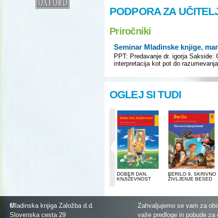
PODPORA ZA UČITEL
Priročniki
Seminar Mladinske knjige, ma
PPT: Predavanje dr. igorja Sakside:
interpretacija kot pot do razumevanja
OGLEJ SI TUDI
BERILO 7, SREČA
BERILO 8, DOBER
DOBER DAN,
BERILO 9, SKRIVNO
SE MI V PESMI
DAN, ŽIVLJENJE
KNJIŽEVNOST
ŽIVLJENJE BESED
SMEJE
©
Mladinska knjiga Založba d.d.
Zahvaljujemo se vam za obis
Slovenska cesta 29
vaše predloge in pobude za 