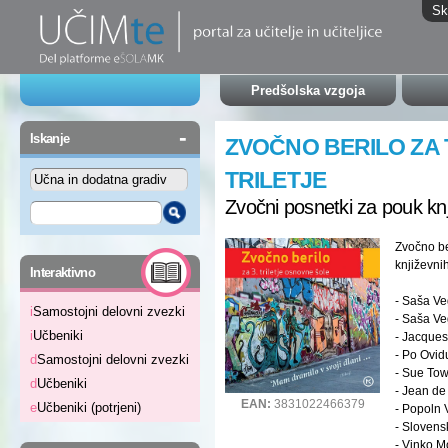
Sk
Predšolska vzgoja
-
Iskanje
ZVOČNO BERILO ZA 
TRILETJE
Zvočni posnetki za pouk knji
Zvočno be
književni
-
Interaktivno
- Saša Veg
i
Samostojni delovni zvezki
- Saša Ve
i
Učbeniki
- Jacques
- Po Ovidu
d
Samostojni delovni zvezki
- Sue Tow
d
Učbeniki
- Jean de
EAN:
3831022466379
e
Učbeniki (potrjeni)
- Popoln 
- Slovens
- Vinko M