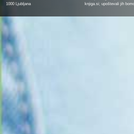
1000 Ljubljana
knjiga.si
; upoštevali jih bom