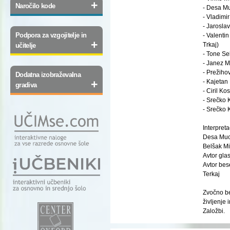
+
Naročilo kode
- Desa Mu
- Vladimi
- Jarosla
Podpora za vzgojitelje in
- Valenti
+
Trkaj)
učitelje
- Tone Se
- Janez M
- Prežiho
Dodatna izobraževalna
+
- Kajetan
gradiva
- Ciril K
- Srečko 
- Srečko 
Interpret
Desa Muck
Belšak Mi
Avtor gla
Avtor bes
Terkaj
Zvočno be
življenje 
Založbi.