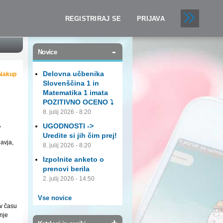
REGISTRIRAJ SE
PRIJAVA
-
Novice
Delovna učbenika
Nakup
Slovenščina 1 in
Matematika 1 imata
POZITIVNO OCENO ⤵️
8. julij 2026 - 8:20
,
UGODNOSTI ->
Uredite si jih čim prej!
avja,
8. julij 2026 - 8:20
Izpolnite anketo o
prenovi berila
2. julij 2026 - 14:50
Vse novice
v času
nje
+