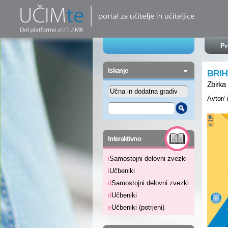
Pr
-
Iskanje
BRIH
Zbirka 
Avtor/-
-
Interaktivno
i
Samostojni delovni zvezki
i
Učbeniki
d
Samostojni delovni zvezki
d
Učbeniki
e
Učbeniki (potrjeni)