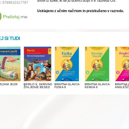
snovi iz fizike, ki se jo učenci učijo v 9. razredu OŠ.
:
9789610117797
Usklajeno z učnim načrtom in preizkušeno v razredu.
J SI TUDI
EZANI JEZIK
BERILO 9, SKRIVNO
BRIHTNA GLAVCA:
BRIHTNA GLAVCA:
BRIHTNA 
ŽIVLJENJE BESED
FIZIKA 8
KEMIJA 9
ANGLEŠČ