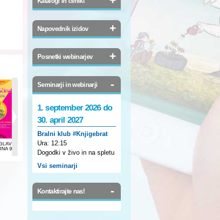
Katalogi in ceniki
+
Napovednik izidov
+
Posnetki webinarjev
-
Seminarji in webinarji
1. september 2026 do
30. april 2027
Bralni klub #Knjigebrat
Ura:
12:15
GLAVCA:
BRIHTNA GLAVCA:
FIZIKA 1
RAZISKUJEM
INA 9
SLOVENŠČINA 9
DOMAČI KRAJ
Dogodki v živo in na spletu
Vsi seminarji
-
Kontaktirajte nas!