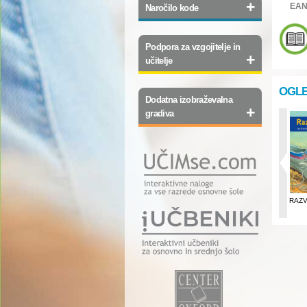
+
EAN
Naročilo kode
Podpora za vzgojitelje in
+
učitelje
OGLE
Dodatna izobraževalna
+
gradiva
FIZIKA 1
RAZISKUJEM
RAZV
DOMAČI KRAJ