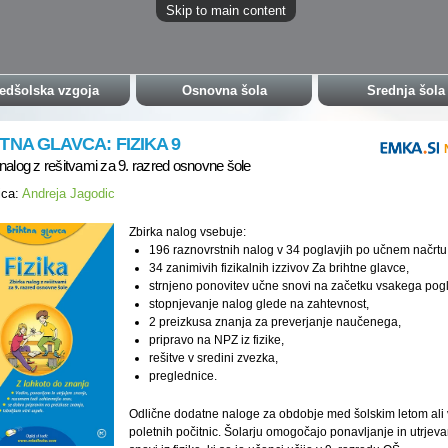
Skip to main content
edšolska vzgoja
Osnovna šola
Srednja šola
TNA GLAVCA: FIZIKA 9
nalog z rešitvami za 9. razred osnovne šole
ica:
Andreja Jagodic
Zbirka nalog vsebuje:
196 raznovrstnih nalog v 34 poglavjih po učnem načrtu
34 zanimivih fizikalnih izzivov Za brihtne glavce,
strnjeno ponovitev učne snovi na začetku vsakega pogl
stopnjevanje nalog glede na zahtevnost,
2 preizkusa znanja za preverjanje naučenega,
pripravo na NPZ iz fizike,
rešitve v sredini zvezka,
preglednice.
Odlične dodatne naloge za obdobje med šolskim letom ali 
poletnih počitnic. Šolarju omogočajo ponavljanje in utrjeva