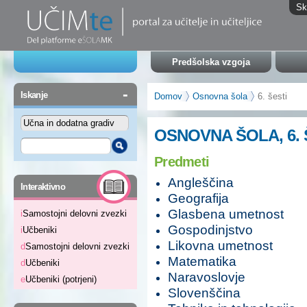
Sk
Predšolska vzgoja
-
Iskanje
Domov
Osnovna šola
6. šesti
OSNOVNA ŠOLA, 6. 
Predmeti
Angleščina
-
Interaktivno
Geografija
Glasbena umetnost
i
Samostojni delovni zvezki
Gospodinjstvo
i
Učbeniki
Likovna umetnost
d
Samostojni delovni zvezki
Matematika
d
Učbeniki
Naravoslovje
e
Učbeniki (potrjeni)
Slovenščina