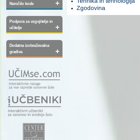
Tehnika in tehnologija
+
Naročilo kode
Zgodovina
Podpora za vzgojitelje in
+
učitelje
Dodatna izobraževalna
+
gradiva