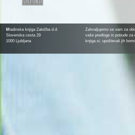
©
Mladinska knjiga Založba d.d.
Zahvaljujemo se vam za obis
Slovenska cesta 29
vaše predloge in pobude za 
1000 Ljubljana
knjiga.si
; upoštevali jih bom